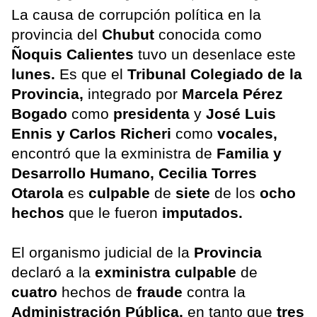
La causa de corrupción política en la
provincia del
Chubut
conocida como
Ñoquis Calientes
tuvo un desenlace este
lunes.
Es que el
Tribunal Colegiado de la
Provincia,
integrado por
Marcela Pérez
Bogado
como
presidenta
y
José Luis
Ennis y Carlos Richeri
como
vocales,
encontró que la exministra de
Familia y
Desarrollo Humano,
Cecilia Torres
Otarola
es
culpable
de
siete
de los
ocho
hechos
que le fueron
imputados.
El organismo judicial de la
Provincia
declaró a la
exministra culpable
de
cuatro
hechos de
fraude
contra la
Administración Pública,
en tanto que
tres