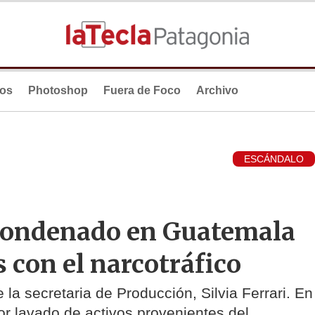
ios
Photoshop
Fuera de Foco
Archivo
ESCÁNDALO
 condenado en Guatemala
s con el narcotráfico
la secretaria de Producción, Silvia Ferrari. En
 lavado de activos provenientes del