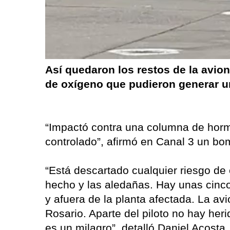
Así quedaron los restos de la avion
de oxígeno que pudieron generar u
“Impactó contra una columna de hormi
controlado”, afirmó en Canal 3 un bo
“Está descartado cualquier riesgo de
hecho y las aledañas. Hay unas cinc
y afuera de la planta afectada. La av
Rosario. Aparte del piloto no hay her
es un milagro”, detalló Daniel Acosta,