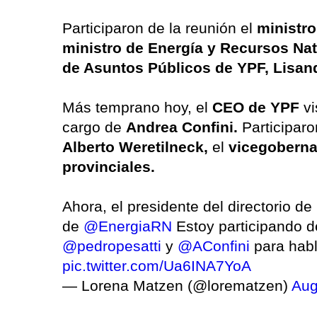
Participaron de la reunión el
ministro
ministro de Energía y Recursos Nat
de Asuntos Públicos de YPF, Lisan
Más temprano hoy, el
CEO de YPF
vi
cargo de
Andrea Confini.
Participaro
Alberto Weretilneck,
el
vicegoberna
provinciales.
Ahora, el presidente del directorio de
de
@EnergiaRN
Estoy participando d
@pedropesatti
y
@AConfini
para habl
pic.twitter.com/Ua6INA7YoA
— Lorena Matzen (@lorematzen)
Aug