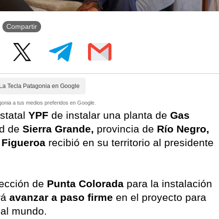
Compartir
La Tecla Patagonia en Google
onia a tus medios preferidos en Google.
statal
YPF
de instalar una planta de
Gas
ad de
Sierra Grande,
provincia de
Río Negro,
 Figueroa
recibió en su territorio al presidente
lección de
Punta Colorada
para la instalación
rá
avanzar a paso firme
en el proyecto para
al mundo.