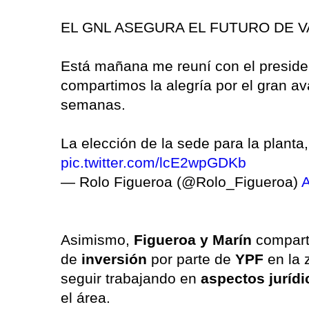
EL GNL ASEGURA EL FUTURO DE 
Está mañana me reuní con el preside
compartimos la alegría por el gran a
semanas.
La elección de la sede para la plant
pic.twitter.com/lcE2wpGDKb
— Rolo Figueroa (@Rolo_Figueroa)
A
Asimismo,
Figueroa y Marín
compart
de
inversión
por parte de
YPF
en la 
seguir trabajando en
aspectos juríd
el área.