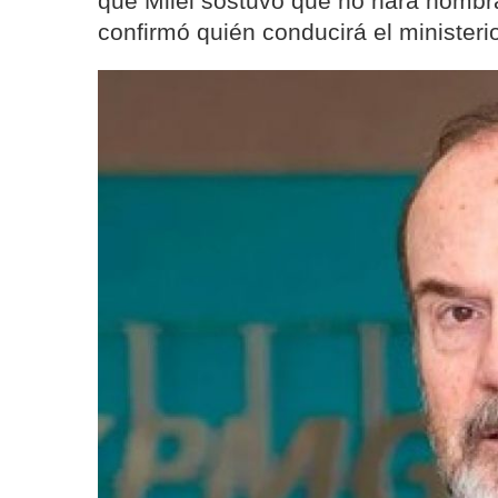
que Milei sostuvo que no hará nombr
confirmó quién conducirá el minister