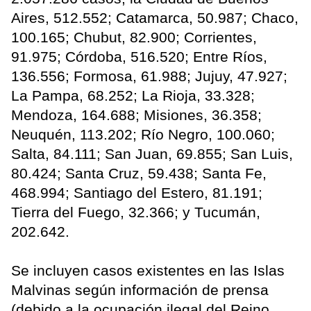
Aires, 512.552; Catamarca, 50.987; Chaco,
100.165; Chubut, 82.900; Corrientes,
91.975; Córdoba, 516.520; Entre Ríos,
136.556; Formosa, 61.988; Jujuy, 47.927;
La Pampa, 68.252; La Rioja, 33.328;
Mendoza, 164.688; Misiones, 36.358;
Neuquén, 113.202; Río Negro, 100.060;
Salta, 84.111; San Juan, 69.855; San Luis,
80.424; Santa Cruz, 59.438; Santa Fe,
468.994; Santiago del Estero, 81.191;
Tierra del Fuego, 32.366; y Tucumán,
202.642.
Se incluyen casos existentes en las Islas
Malvinas según información de prensa
(debido a la ocupación ilegal del Reino