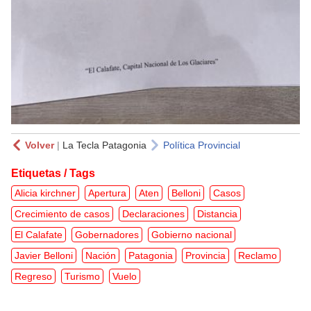
Volver
|
La Tecla Patagonia
Política Provincial
Etiquetas / Tags
Alicia kirchner
Apertura
Aten
Belloni
Casos
Crecimiento de casos
Declaraciones
Distancia
El Calafate
Gobernadores
Gobierno nacional
Javier Belloni
Nación
Patagonia
Provincia
Reclamo
Regreso
Turismo
Vuelo