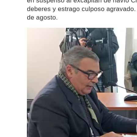
en suspenso al excapitán de navío Cl
deberes y estrago culposo agravado. 
de agosto.