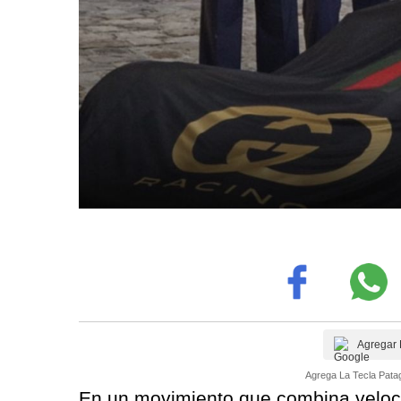
Agregar 
Agrega La Tecla Patag
En un movimiento que combina veloci