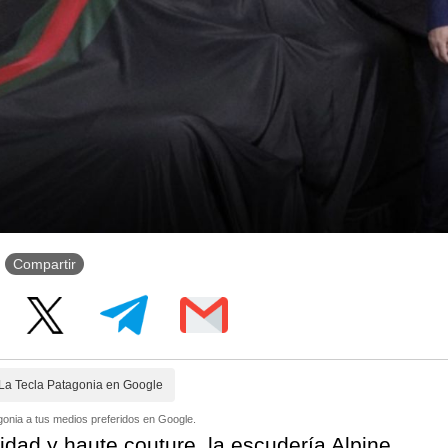
Compartir
La Tecla Patagonia en Google
onia a tus medios preferidos en Google.
dad y haute couture, la escudería Alpine