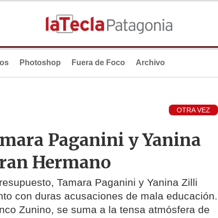
ios
Photoshop
Fuera de Foco
Archivo
OTRA VEZ
amara Paganini y Yanina
 Gran Hermano
esupuesto, Tamara Paganini y Yanina Zilli
ento con duras acusaciones de mala educación.
anco Zunino, se suma a la tensa atmósfera de