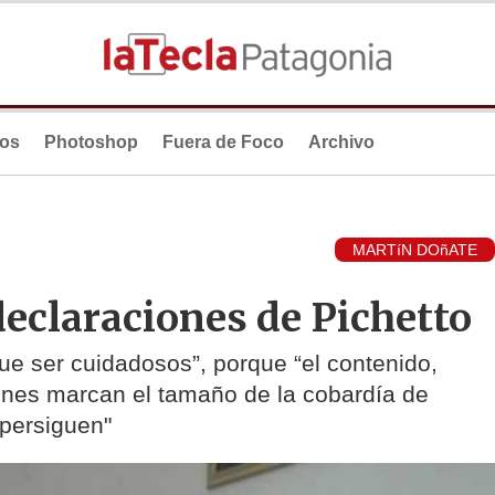
ios
Photoshop
Fuera de Foco
Archivo
MARTíN DOñATE
 declaraciones de Pichetto
que ser cuidadosos”, porque “el contenido,
nes marcan el tamaño de la cobardía de
 persiguen"