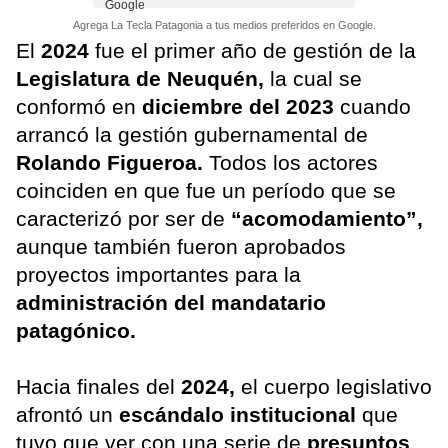
Agrega La Tecla Patagonia a tus medios preferidos en Google.
El
2024
fue el primer año de gestión de la
Legislatura de Neuquén,
la cual se
conformó en
diciembre del 2023
cuando
arrancó la gestión gubernamental de
Rolando Figueroa.
Todos los actores
coinciden en que fue un período que se
caracterizó por ser de
“acomodamiento”,
aunque también fueron aprobados
proyectos importantes para la
administración del mandatario
patagónico.
Hacia finales del
2024,
el cuerpo legislativo
afrontó un
escándalo institucional
que
tuvo que ver con una serie de
presuntos