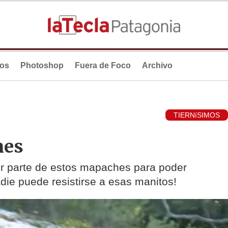
ios
Photoshop
Fuera de Foco
Archivo
TIERNíSIMOS
hes
or parte de estos mapaches para poder
adie puede resistirse a esas manitos!