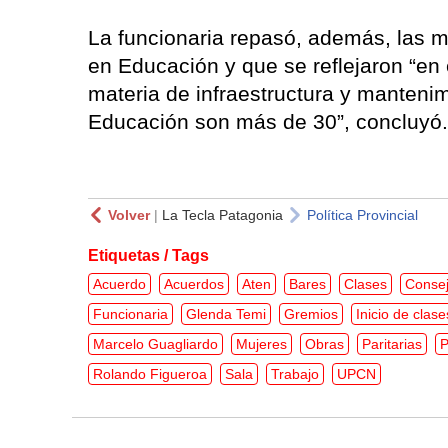
La funcionaria repasó, además, las 
en Educación y que se reflejaron “en 
materia de infraestructura y mantenim
Educación son más de 30”, concluyó.
Volver
|
La Tecla Patagonia
Política Provincial
Etiquetas / Tags
Acuerdo
Acuerdos
Aten
Bares
Clases
Conse
Funcionaria
Glenda Temi
Gremios
Inicio de clase
Marcelo Guagliardo
Mujeres
Obras
Paritarias
P
Rolando Figueroa
Sala
Trabajo
UPCN