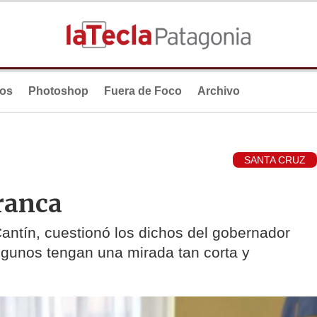
ios
Photoshop
Fuera de Foco
Archivo
SANTA CRUZ
ranca
Cantín, cuestionó los dichos del gobernador
algunos tengan una mirada tan corta y