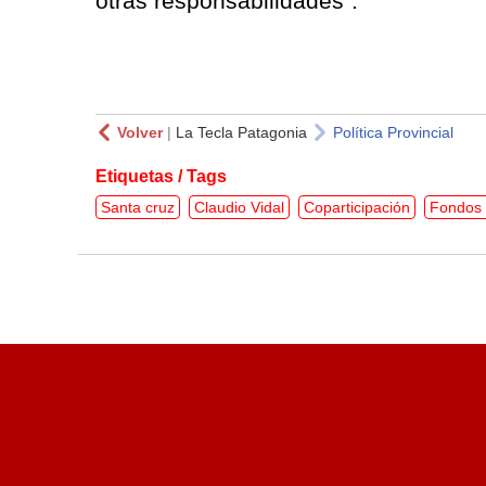
otras responsabilidades”.
Volver
|
La Tecla Patagonia
Política Provincial
Etiquetas / Tags
Santa cruz
Claudio Vidal
Coparticipación
Fondos 