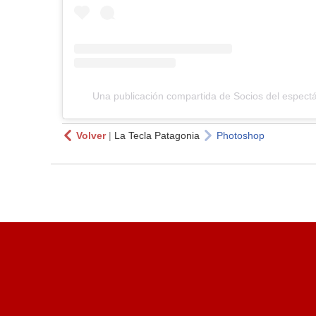
Una publicación compartida de Socios del espect
Volver
|
La Tecla Patagonia
Photoshop