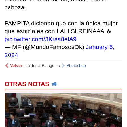
cabeza.
PAMPITA diciendo que con la única mujer
que estaría es con LALI SI REINAAA 🔥
pic.twitter.com/3Krsa8elA9
— MF (@MundoFamososOk)
January 5,
2024
Volver
|
La Tecla Patagonia
Photoshop
OTRAS NOTAS