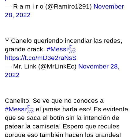
— R a m i r o (@Ramiro1291)
November
28, 2022
Y Canelo queriendo incendiar las redes,
grande crack.
#Messi𓃵
https://t.co/mD3e2raNsS
— Mr. Link (@MrLinkEc)
November 28,
2022
Canelito! Se ve que no conoces a
#Messi𓃵
el jamás haría eso! Es evidente
que se saca el botín sin la intención de
patear la camiseta! Espero que recules
porque eso también hacen los grandes!