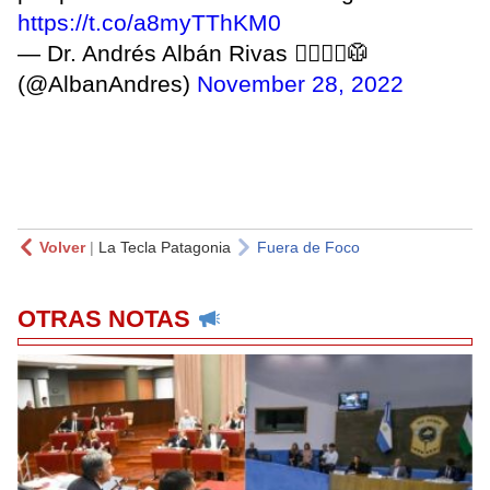
https://t.co/a8myTThKM0
— Dr. Andrés Albán Rivas 👨🏻‍⚕️⚕️🥼
(@AlbanAndres)
November 28, 2022
Volver
|
La Tecla Patagonia
Fuera de Foco
OTRAS NOTAS