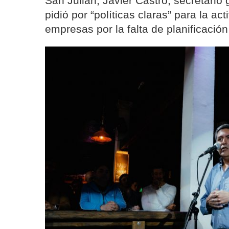
San Julián, Javier Castro, secretario
pidió por “políticas claras” para la act
empresas por la falta de planificación