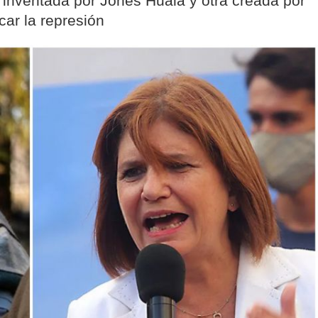
a inventada por Jones Huala y otra creada por
car la represión