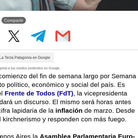
Compartir
La Tecla Patagonia en Google
onia a tus medios preferidos en Google.
l comienzo del fin de semana largo por Semana
o político, económico y social del país. Es
l
Frente de Todos (FdT)
, la vicepresidenta
dará un discurso. El mismo será horas antes
fra lapidaria de la
inflación
de marzo. Desde
el kirchnerismo y responden con más fuego.
enos Aires la
Asamblea Parlamentaria Euro-