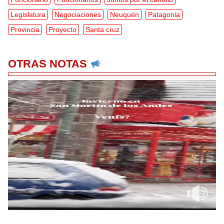
Legislatura
Negociaciones
Neuquén
Patagonia
Provincia
Proyecto
Santa cruz
OTRAS NOTAS