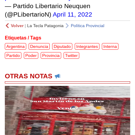
— Partido Libertario Neuquen
(@PLibertarioN)
April 11, 2022
Volver
|
La Tecla Patagonia
Política Provincial
Etiquetas / Tags
Argentina
Denuncia
Diputado
Integrantes
Interna
Partido
Poder
Provincia
Twitter
OTRAS NOTAS