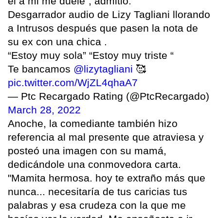
él a mi me duele", admitió.
Desgarrador audio de Lizy Tagliani llorando
a Intrusos después que pasen la nota de
su ex con una chica .
“Estoy muy sola” “Estoy muy triste “
Te bancamos
@lizytagliani
🥰
pic.twitter.com/WjZL4qhaA7
— Ptc Recargado Rating (@PtcRecargado)
March 28, 2022
Anoche, la comediante también hizo
referencia al mal presente que atraviesa y
posteó una imagen con su mamá,
dedicándole una conmovedora carta.
"Mamita hermosa. hoy te extraño más que
nunca... necesitaría de tus caricias tus
palabras y esa crudeza con la que me