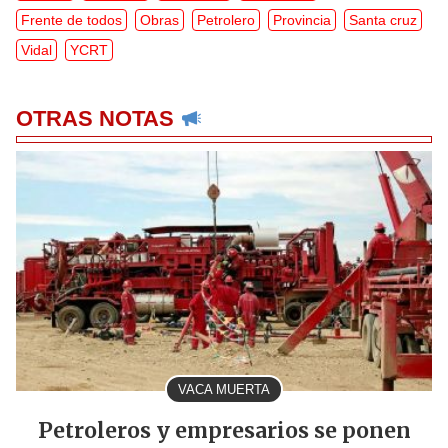
Frente de todos
Obras
Petrolero
Provincia
Santa cruz
Vidal
YCRT
OTRAS NOTAS
VACA MUERTA
Petroleros y empresarios se ponen