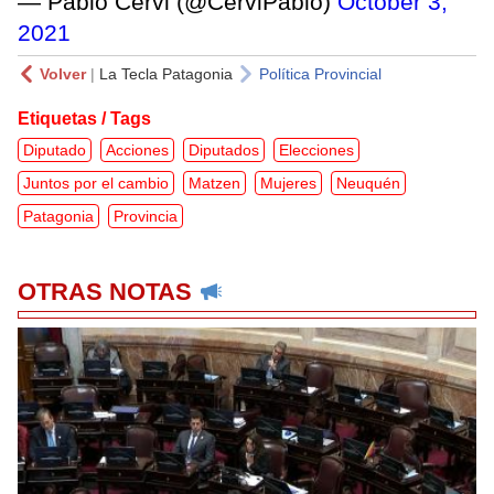
— Pablo Cervi (@CerviPablo)
October 3,
2021
Volver
|
La Tecla Patagonia
Política Provincial
Etiquetas / Tags
Diputado
Acciones
Diputados
Elecciones
Juntos por el cambio
Matzen
Mujeres
Neuquén
Patagonia
Provincia
OTRAS NOTAS