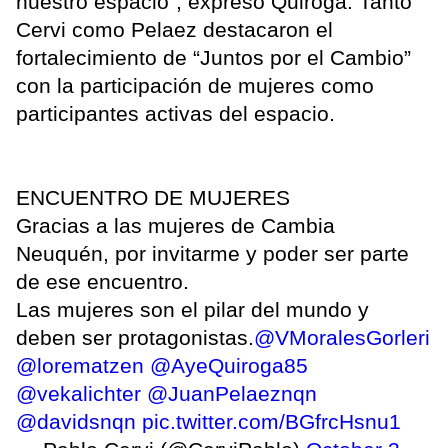
nuestro espacio”, expresó Quiroga. Tanto
Cervi como Pelaez destacaron el
fortalecimiento de “Juntos por el Cambio”
con la participación de mujeres como
participantes activas del espacio.
ENCUENTRO DE MUJERES
Gracias a las mujeres de Cambia
Neuquén, por invitarme y poder ser parte
de ese encuentro.
Las mujeres son el pilar del mundo y
deben ser protagonistas.
@VMoralesGorleri
@lorematzen
@AyeQuiroga85
@vekalichter
@JuanPelaeznqn
@davidsnqn
pic.twitter.com/BGfrcHsnu1