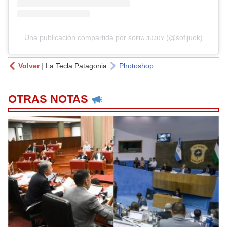
Una publicación compartida por sᴏғɪᴀ ᴊᴜᴊᴜʏ (@sofijuok)
Volver
|
La Tecla Patagonia
Photoshop
OTRAS NOTAS