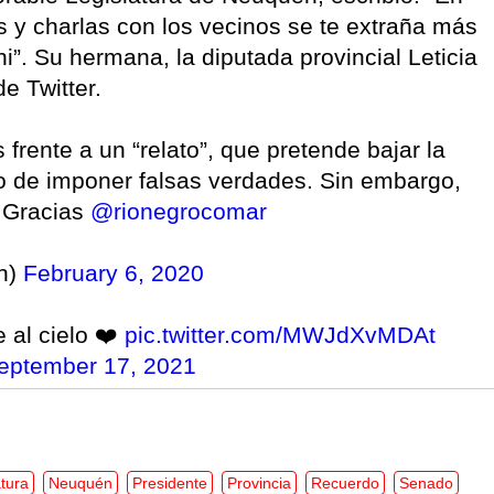
 y charlas con los vecinos se te extraña más
”. Su hermana, la diputada provincial Leticia
e Twitter.
rente a un “relato”, que pretende bajar la
do de imponer falsas verdades. Sin embargo,
. Gracias
@rionegrocomar
n)
February 6, 2020
 al cielo ❤️
pic.twitter.com/MWJdXvMDAt
eptember 17, 2021
atura
Neuquén
Presidente
Provincia
Recuerdo
Senado