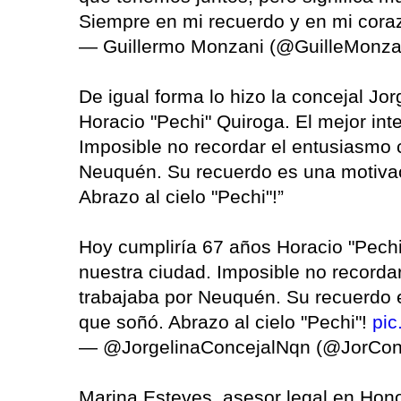
Siempre en mi recuerdo y en mi cora
— Guillermo Monzani (@GuilleMonza
De igual forma lo hizo la concejal Jo
Horacio "Pechi" Quiroga. El mejor int
Imposible no recordar el entusiasmo c
Neuquén. Su recuerdo es una motivac
Abrazo al cielo "Pechi"!”
Hoy cumpliría 67 años Horacio "Pechi"
nuestra ciudad. Imposible no recordar
trabajaba por Neuquén. Su recuerdo 
que soñó. Abrazo al cielo "Pechi"!
pi
— @JorgelinaConcejalNqn (@JorCon
Marina Esteves, asesor legal en Hono