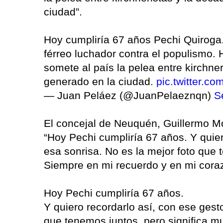
ciudad”.
Hoy cumpliría 67 años Pechi Quiroga. 
férreo luchador contra el populismo. 
somete al país la pelea entre kirchne
generado en la ciudad.
pic.twitter.
— Juan Peláez (@JuanPelaeznqn)
S
El concejal de Neuquén, Guillermo Mo
“Hoy Pechi cumpliría 67 años. Y quier
esa sonrisa. No es la mejor foto que 
Siempre en mi recuerdo y en mi cora
Hoy Pechi cumpliría 67 años.
Y quiero recordarlo así, con ese gest
que tenemos juntos, pero significa m