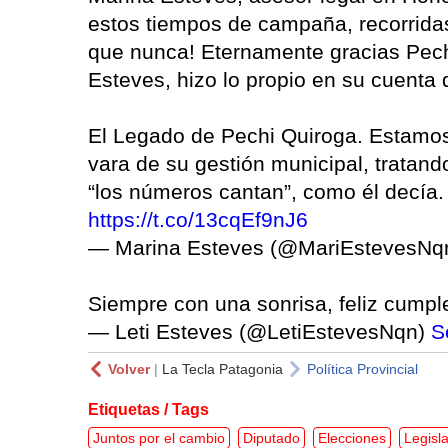
estos tiempos de campaña, recorridas
que nunca! Eternamente gracias Pechi
Esteves, hizo lo propio en su cuenta d
El Legado de Pechi Quiroga. Estamos f
vara de su gestión municipal, tratan
“los números cantan”, como él decía
https://t.co/13cqEf9nJ6
— Marina Esteves (@MariEstevesNq
Siempre con una sonrisa, feliz cumple
— Leti Esteves (@LetiEstevesNqn)
S
Volver
|
La Tecla Patagonia
Política Provincial
Etiquetas / Tags
Juntos por el cambio
Diputado
Elecciones
Legisl