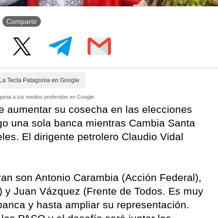
Compartir
La Tecla Patagonia en Google
onia a tus medios preferidos en Google.
de aumentar su cosecha en las elecciones
uego una sola banca mientras Cambia Santa
es. El dirigente petrolero Claudio Vidal
van son Antonio Carambia (Acción Federal),
) y Juan Vázquez (Frente de Todos. Es muy
banca y hasta ampliar su representación.