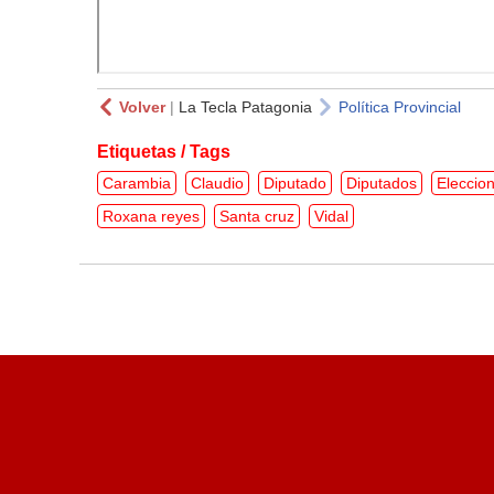
Volver
|
La Tecla Patagonia
Política Provincial
Etiquetas / Tags
Carambia
Claudio
Diputado
Diputados
Eleccio
Roxana reyes
Santa cruz
Vidal