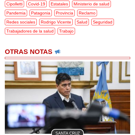
Cipolletti
Covid-19
Estatales
Ministerio de salud
Pandemia
Patagonia
Provincia
Reclamo
Redes sociales
Rodrigo Vicente
Salud
Seguridad
Trabajadores de la salud
Trabajo
OTRAS NOTAS
SANTA CRUZ