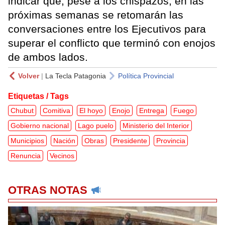
indicar que, pese a los chispazos, en las
próximas semanas se retomarán las
conversaciones entre los Ejecutivos para
superar el conflicto que terminó con enojos
de ambos lados.
Volver
|
La Tecla Patagonia
Política Provincial
Etiquetas / Tags
Chubut
Comitiva
El hoyo
Enojo
Entrega
Fuego
Gobierno nacional
Lago puelo
Ministerio del Interior
Municipios
Nación
Obras
Presidente
Provincia
Renuncia
Vecinos
OTRAS NOTAS