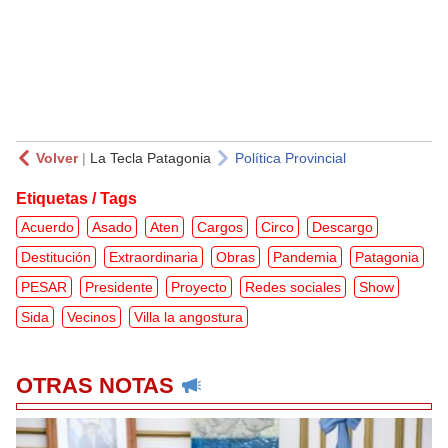
Volver
|
La Tecla Patagonia
Política Provincial
Etiquetas / Tags
Acuerdo
Asado
Aten
Cargos
Circo
Descargo
Destitución
Extraordinaria
Obras
Pandemia
Patagonia
PESAR
Presidente
Proyecto
Redes sociales
Show
Sida
Vecinos
Villa la angostura
OTRAS NOTAS