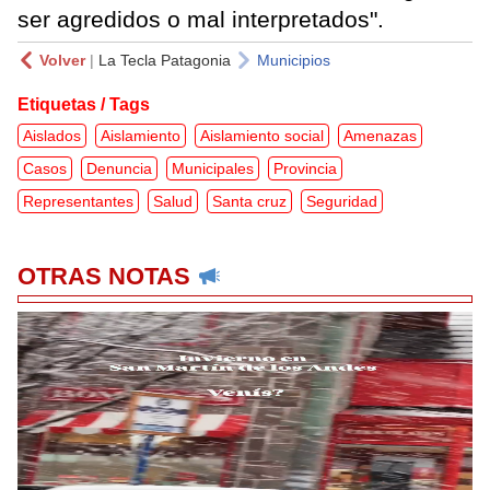
ser agredidos o mal interpretados".
Volver
|
La Tecla Patagonia
Municipios
Etiquetas / Tags
Aislados
Aislamiento
Aislamiento social
Amenazas
Casos
Denuncia
Municipales
Provincia
Representantes
Salud
Santa cruz
Seguridad
OTRAS NOTAS