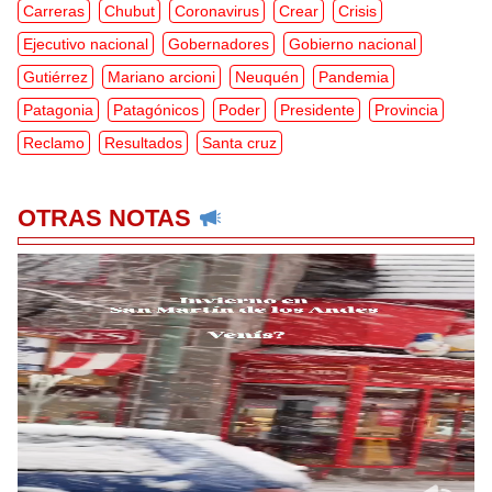
Carreras
Chubut
Coronavirus
Crear
Crisis
Ejecutivo nacional
Gobernadores
Gobierno nacional
Gutiérrez
Mariano arcioni
Neuquén
Pandemia
Patagonia
Patagónicos
Poder
Presidente
Provincia
Reclamo
Resultados
Santa cruz
OTRAS NOTAS