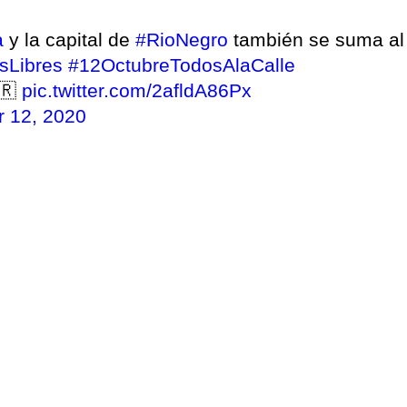
a
y la capital de
#RioNegro
también se suma al
Libres
#12OctubreTodosAlaCalle
🇷
pic.twitter.com/2afldA86Px
r 12, 2020