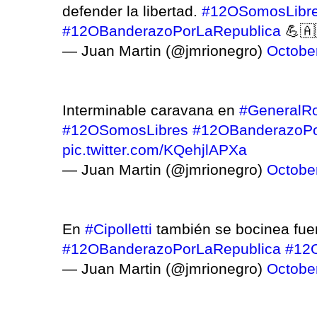
defender la libertad.
#12OSomosLibr
#12OBanderazoPorLaRepublica
💪🇦
— Juan Martin (@jmrionegro)
Octobe
Interminable caravana en
#GeneralR
#12OSomosLibres
#12OBanderazoPo
pic.twitter.com/KQehjlAPXa
— Juan Martin (@jmrionegro)
Octobe
En
#Cipolletti
también se bocinea fue
#12OBanderazoPorLaRepublica
#12
— Juan Martin (@jmrionegro)
Octobe