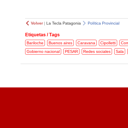
Volver
|
La Tecla Patagonia
Política Provincial
Etiquetas / Tags
Bariloche
Buenos aires
Caravana
Cipolletti
Co
Gobierno nacional
PESAR
Redes sociales
Sala