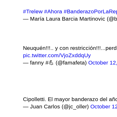
#Trelew
#Ahora
#BanderazoPorLaRep
— María Laura Barcia Martinovic (@
Neuquén!!!.. y con restricción!!!...p
pic.twitter.com/VjoZxddqUy
— fanny #💪 (@famafeta)
October 12
Cipolletti. El mayor banderazo del a
— Juan Carlos (@jc_oller)
October 1