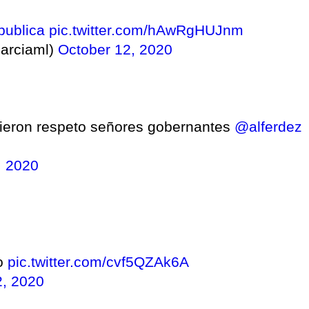
ublica
pic.twitter.com/hAwRgHUJnm
barciaml)
October 12, 2020
erdieron respeto señores gobernantes
@alferdez
, 2020
ño
pic.twitter.com/cvf5QZAk6A
2, 2020