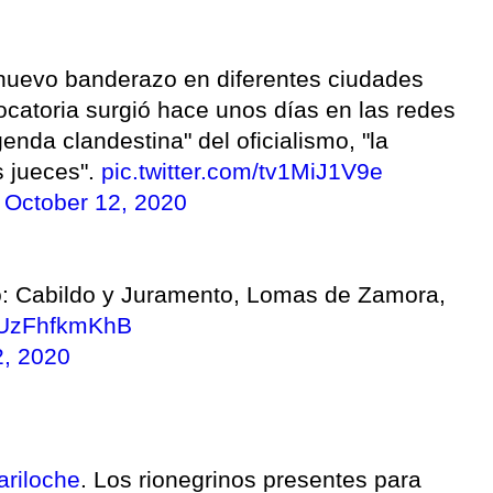
 nuevo banderazo en diferentes ciudades
ocatoria surgió hace unos días en las redes
enda clandestina" del oficialismo, "la
s jueces".
pic.twitter.com/tv1MiJ1V9e
)
October 12, 2020
o: Cabildo y Juramento, Lomas de Zamora,
m/UzFhfkmKhB
2, 2020
ariloche
. Los rionegrinos presentes para