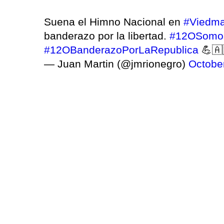
Suena el Himno Nacional en
#Viedm
banderazo por la libertad.
#12OSomos
#12OBanderazoPorLaRepublica
💪🇦
— Juan Martin (@jmrionegro)
Octobe