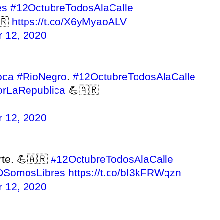
es
#12OctubreTodosAlaCalle
🇷
https://t.co/X6yMyaoALV
r 12, 2020
oca
#RioNegro
.
#12OctubreTodosAlaCalle
rLaRepublica
💪🇦🇷
r 12, 2020
rte. 💪🇦🇷
#12OctubreTodosAlaCalle
OSomosLibres
https://t.co/bI3kFRWqzn
r 12, 2020