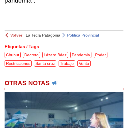
pandemia".
Volver
|
La Tecla Patagonia
Política Provincial
Etiquetas / Tags
Chubut
Decreto
Lázaro Báez
Pandemia
Poder
Restricciones
Santa cruz
Trabajo
Venta
OTRAS NOTAS