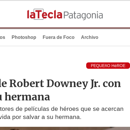
ios
Photoshop
Fuera de Foco
Archivo
PEQUEñO HéROE
e Robert Downey Jr. con
su hermana
ores de películas de héroes que se acercan
vida por salvar a su hermana.