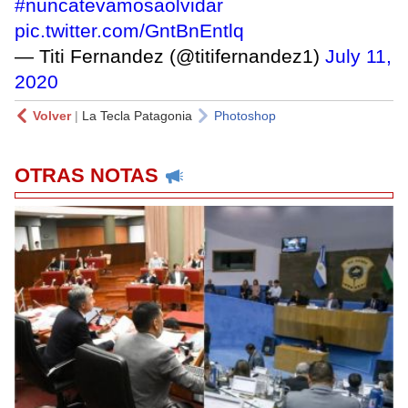
#nuncatevamosaolvidar
pic.twitter.com/GntBnEntlq
— Titi Fernandez (@titifernandez1)
July 11,
2020
Volver
|
La Tecla Patagonia
Photoshop
OTRAS NOTAS