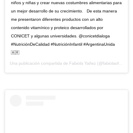
niños y niñas y crear nuevas costumbres alimentarias para
un mejor desarrollo de su crecimiento. ⁣ ⁣ De esta manera
me presentaron diferentes productos con un alto
contenido vitamínico y proteico desarrollados por
CONICET y algunas universidades. @conicetdialoga⁣ ⁣
#NutriciónDeCalidad #NutriciónInfantil #ArgentinaUnida
🇦🇷
Una publicación compartida de
Fabiola Yañez
(@fabiolaoficialok) el