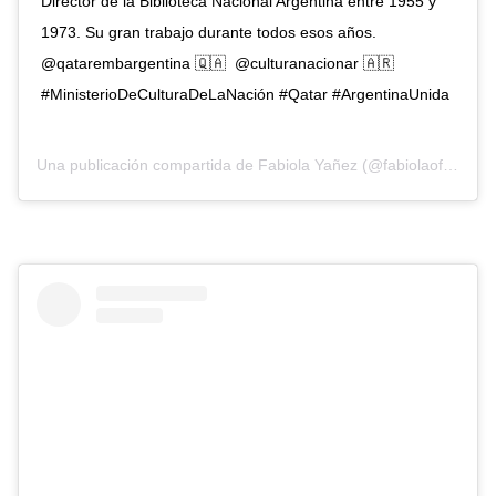
Director de la Biblioteca Nacional Argentina entre 1955 y
1973. Su gran trabajo durante todos esos años. ⁣ ⁣
@qatarembargentina 🇶🇦 ⁣ @culturanacionar 🇦🇷⁣ ⁣
#MinisterioDeCulturaDeLaNación #Qatar #ArgentinaUnida ⁣
Una publicación compartida de
Fabiola Yañez
(@fabiolaoficialok) el