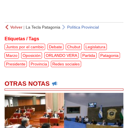
Volver
|
La Tecla Patagonia
Política Provincial
Etiquetas / Tags
Juntos por el cambio
Debate
Chubut
Legislatura
Marzo
Oposición
ORLANDO VERA
Partida
Patagonia
Presidente
Provincia
Redes sociales
OTRAS NOTAS