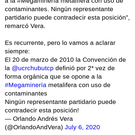
a la #Megaminería metalífera con uso de
contaminantes. Ningún representante
partidario puede contradecir esta posición”,
remarcó Vera.
Es recurrente, pero lo vamos a aclarar
siempre:
El 20 de marzo de 2010 la Convención de
la
@ucrchubutcp
definió por 2* vez de
forma orgánica que se opone a la
#Megaminería
metalifera con uso de
contaminantes
Ningún representante partidario puede
contradecir esta posición!
— Orlando Andrés Vera
(@OrlandoAndVera)
July 6, 2020