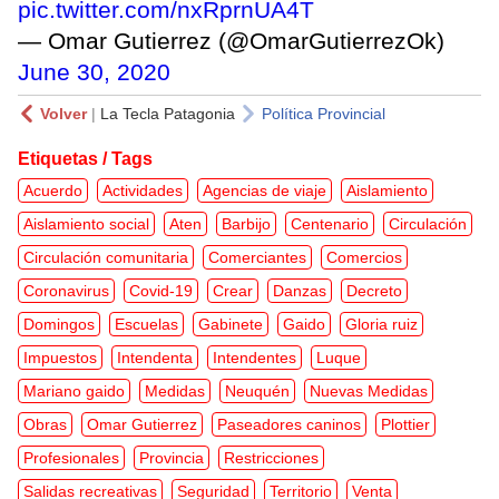
pic.twitter.com/nxRprnUA4T
— Omar Gutierrez (@OmarGutierrezOk)
June 30, 2020
Volver
|
La Tecla Patagonia
Política Provincial
Etiquetas / Tags
Acuerdo
Actividades
Agencias de viaje
Aislamiento
Aislamiento social
Aten
Barbijo
Centenario
Circulación
Circulación comunitaria
Comerciantes
Comercios
Coronavirus
Covid-19
Crear
Danzas
Decreto
Domingos
Escuelas
Gabinete
Gaido
Gloria ruiz
Impuestos
Intendenta
Intendentes
Luque
Mariano gaido
Medidas
Neuquén
Nuevas Medidas
Obras
Omar Gutierrez
Paseadores caninos
Plottier
Profesionales
Provincia
Restricciones
Salidas recreativas
Seguridad
Territorio
Venta