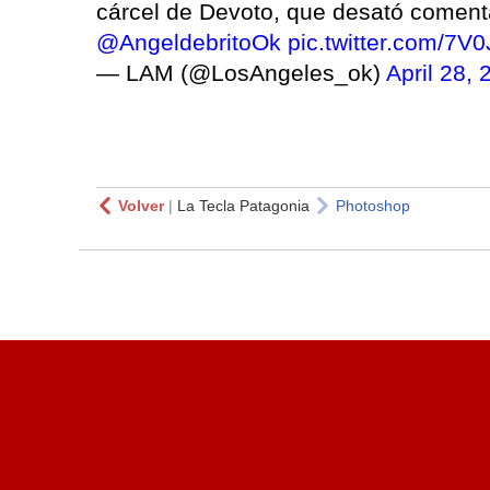
cárcel de Devoto, que desató comenta
@AngeldebritoOk
pic.twitter.com/7
— LAM (@LosAngeles_ok)
April 28, 
Volver
|
La Tecla Patagonia
Photoshop