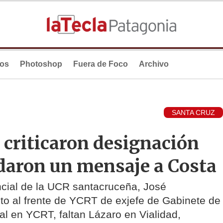
ios
Photoshop
Fuera de Foco
Archivo
SANTA CRUZ
 criticaron designación
aron un mensaje a Costa
ncial de la UCR santacruceña, José
to al frente de YCRT de exjefe de Gabinete de
bal en YCRT, faltan Lázaro en Vialidad,