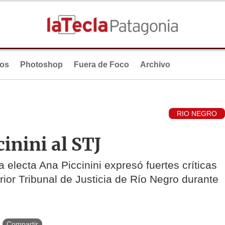
ios
Photoshop
Fuera de Foco
Archivo
RIO NEGRO
cinini al STJ
 electa Ana Piccinini expresó fuertes críticas
ior Tribunal de Justicia de Río Negro durante
Compartir