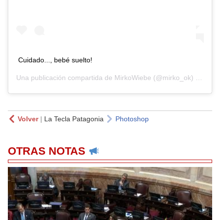
Cuidado..., bebé suelto!
Una publicación compartida de
MirkoWiebe
(@mirko_ok) el
4 Jul
Volver
|
La Tecla Patagonia
Photoshop
OTRAS NOTAS