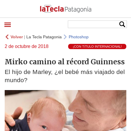
Volver
|
La Tecla Patagonia
Photoshop
2 de octubre de 2018
¡CON TíTULO INTERNACIONAL!
Mirko camino al récord Guinness
El hijo de Marley, ¿el bebé más viajado del
mundo?