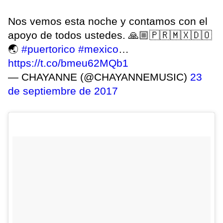
Nos vemos esta noche y contamos con el
apoyo de todos ustedes. 🙏🏼🇵🇷🇲🇽🇩🇴
🌏
#puertorico
#mexico
…
https://t.co/bmeu62MQb1
— CHAYANNE (@CHAYANNEMUSIC)
23
de septiembre de 2017