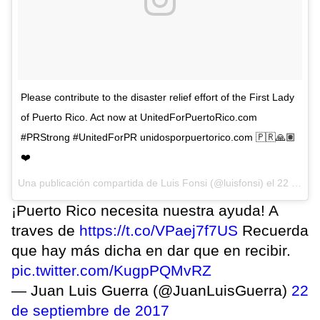
Please contribute to the disaster relief effort of the First Lady
of Puerto Rico. Act now at UnitedForPuertoRico.com
#PRStrong #UnitedForPR unidosporpuertorico.com 🇵🇷🙏🏽
❤️
Una publicación compartida de Luis Fonsi (@luisfonsi) el
22 de Sep de 2017 a la(s) 9:52 PDT
¡Puerto Rico necesita nuestra ayuda! A
traves de
https://t.co/VPaej7f7US
Recuerda
que hay más dicha en dar que en recibir.
pic.twitter.com/KugpPQMvRZ
— Juan Luis Guerra (@JuanLuisGuerra)
22
de septiembre de 2017