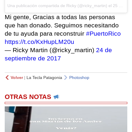
Una publicación compartida de Ricky (@ricky_martin) el
25 de Sep de 2017 a la(s) 9:24 PDT
Mi gente, Gracias a todas las personas
que han donado. Seguimos necesitando
de tu ayuda para reconstruir
#PuertoRico
https://t.co/KxHupLM20u
— Ricky Martin (@ricky_martin)
24 de
septiembre de 2017
Volver
|
La Tecla Patagonia
Photoshop
OTRAS NOTAS