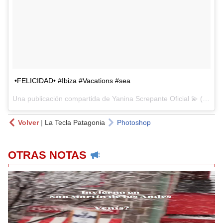
•FELICIDAD• #Ibiza #Vacations #sea
Una publicación compartida de Yanina Screpante Oficial 💫 (@yanaisok) el
Volver
|
La Tecla Patagonia
Photoshop
OTRAS NOTAS