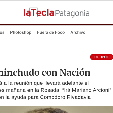
ios
Photoshop
Fuera de Foco
Archivo
CHUBUT
chinchudo con Nación
á a la reunión que llevará adelante el
s mañana en la Rosada. “Irá Mariano Arcioni”,
a en la ayuda para Comodoro Rivadavia