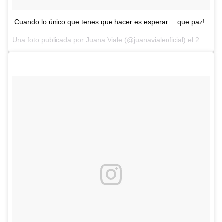
Cuando lo único que tenes que hacer es esperar.... que paz!
Una foto publicada por Juana Viale (@juanavialeoficial) el
29 de Dic de 2016 a la(s) 11:12 PST