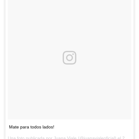
Mate para todos lados!
Una foto publicada por Juana Viale (@juanavialeoficial) el
28 de Dic de 2016 a la(s) 3:10 PST